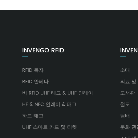
INVENGO RFID
INVE
RFID 독자
소매
RFID 안테나
의료 및
비 RFID UHF 태그 & UHF 인레이
도서관
HF & NFC 인레이 & 태그
철도
하드 태그
담배
UHF 스마트 카드 및 티켓
문화 관