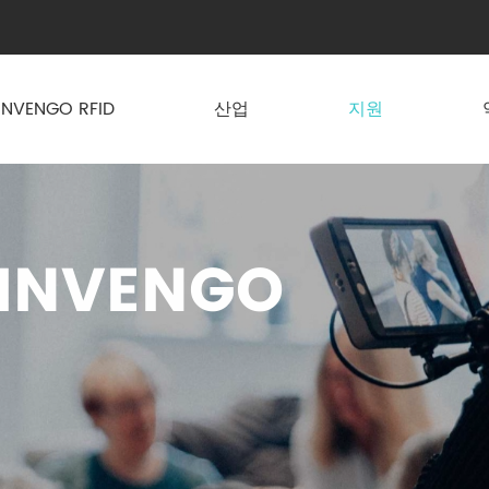
INVENGO RFID
산업
지원
INVENGO