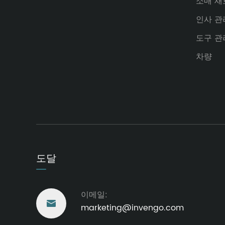
소매 새
인사 관
도구 관
차량
도달
이메일:

marketing@invengo.com