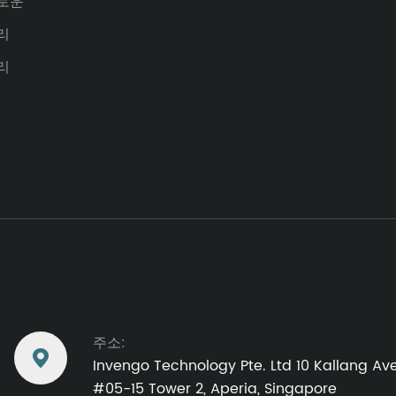
로운
리
리
주소:

Invengo Technology Pte. Ltd 10 Kallang Av
#05-15 Tower 2, Aperia, Singapore