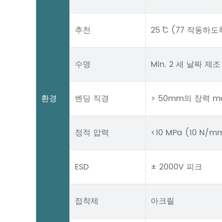
추천
25 ˚C (77 작동하
수명
Min. 2 세 날짜 제
환경
벤딩 직경
> 50mm의 장력 ma
정적 압력
<10 MPa (10 N/m
ESD
± 2000V 피크
접착제
아크릴