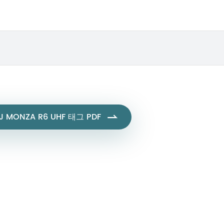
J MONZA R6 UHF 태그 PDF
