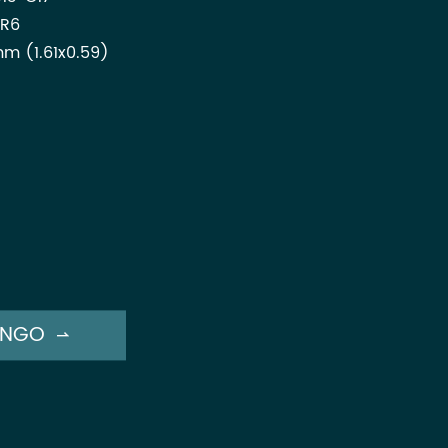
 R6
 (1.61x0.59)
ENGO
