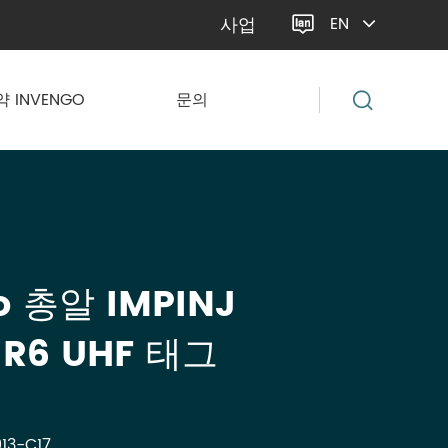
사업
EN

약 INVENGO
문의
o 총알 IMPINJ
 R6 UHF 태그
13-C17