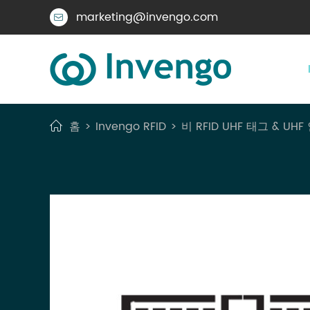
marketing@invengo.com

홈
Invengo RFID
비 RFID UHF 태그 & UH