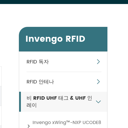
Invengo RFID
RFID 독자

RFID 안테나

비 RFID UHF 태그 & UHF 인

레이
Invengo xWing™-NXP UCODE8