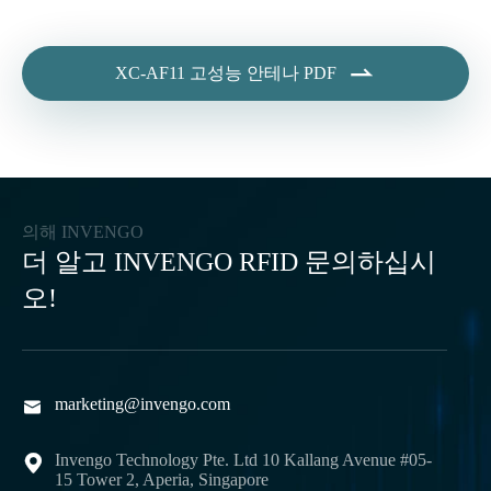

XC-AF11 고성능 안테나 PDF
의해 INVENGO
더 알고 INVENGO RFID 문의하십시
오!
marketing@invengo.com

Invengo Technology Pte. Ltd 10 Kallang Avenue #05-

15 Tower 2, Aperia, Singapore