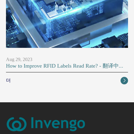
Aug 29, 2023
How to Improve RFID Labels Read Rate? - 翻译中...
더
