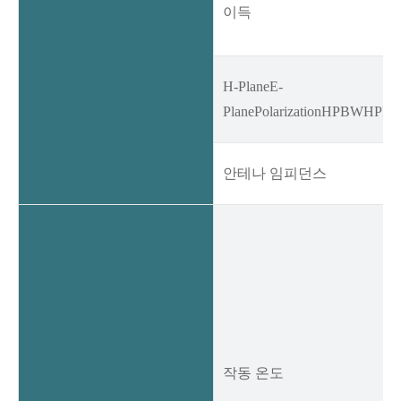
이득
H-PlaneE-
PlanePolarizationHPBWHPB
안테나 임피던스
작동 온도