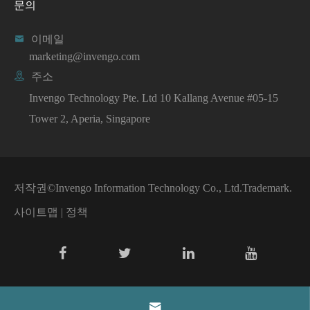
문의

이메일
marketing@invengo.com

주소
Invengo Technology Pte. Ltd 10 Kallang Avenue #05-15
Tower 2, Aperia, Singapore
저작권©
Invengo Information Technology Co., Ltd.
Trademark.
사이트맵
|
정책
