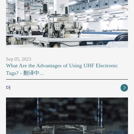
Sep 05, 2023
What Are the Advantages of Using UHF Electronic
Tags? - 翻译中...
더
