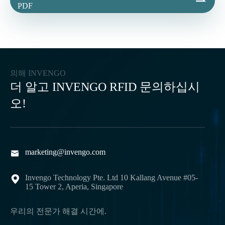

PDF
의해 INVENGO
더 알고 INVENGO RFID 문의하십시
오!
marketing@invengo.com

Invengo Technology Pte. Ltd 10 Kallang Avenue #05-

15 Tower 2, Aperia, Singapore
우리의 전문가 해결 시간에.