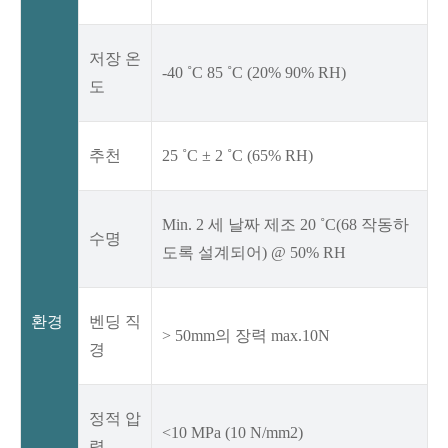
저장 온
-40 ˚C 85 ˚C (20% 90% RH)
도
추천
25 ˚C ± 2 ˚C (65% RH)
Min. 2 세 날짜 제조 20 ˚C(68 작동하
수명
도록 설계되어) @ 50% RH
환경
벤딩 직
> 50mm의 장력 max.10N
경
정적 압
<10 MPa (10 N/mm2)
력