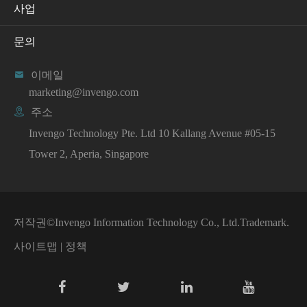
사업
문의

이메일
marketing@invengo.com

주소
Invengo Technology Pte. Ltd 10 Kallang Avenue #05-15
Tower 2, Aperia, Singapore
저작권©
Invengo Information Technology Co., Ltd.
Trademark.
사이트맵
|
정책