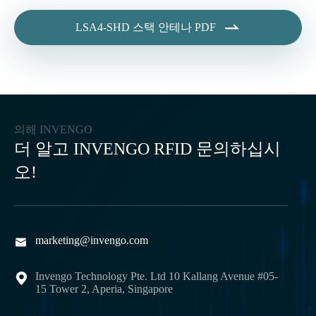

LSA4-SHD 스택 안테나 PDF
의해 INVENGO
더 알고 INVENGO RFID 문의하십시
오!
marketing@invengo.com

Invengo Technology Pte. Ltd 10 Kallang Avenue #05-

15 Tower 2, Aperia, Singapore