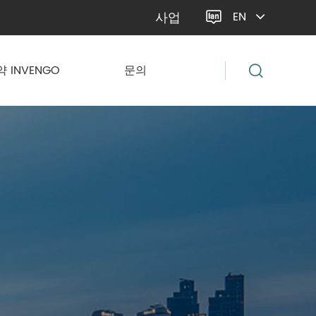
사업
EN

약 INVENGO
문의