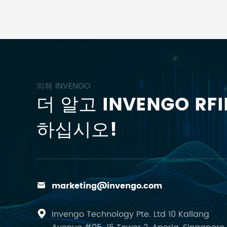
의해 INVENGO
더 알고 INVENGO RF
하십시오!
marketing@invengo.com

Invengo Technology Pte. Ltd 10 Kallang
