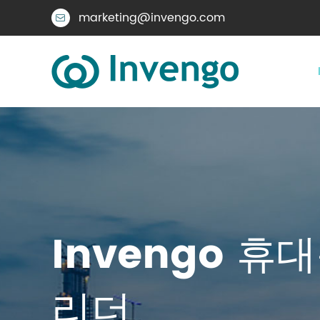
marketing@invengo.com

Invengo 휴대
리더