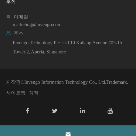
문의

이메일
marketing@invengo.com

주소
Invengo Technology Pte. Ltd 10 Kallang Avenue #05-15
Tower 2, Aperia, Singapore
저작권©
Invengo Information Technology Co., Ltd.
Trademark.
사이트맵
|
정책
